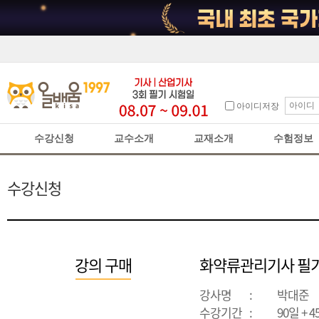
아이디저장
수강신청
교수소개
교재소개
수험정보
수강신청
강의 구매
화약류관리기사 필
강사명
:
박대준
수강기간
:
90일 + 