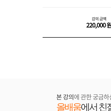
강의 금액
220,000 
본 강의
에 관한 궁금하
올배움
에서 친