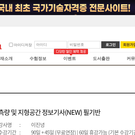
아이디저장
재소개
수험정보
이벤트
도서출판
커뮤
측량 및 지형공간 정보기사(NEW) 필기반
강사명
:
이진녕
수강기간
:
90일 + 45일 (무료연장) | 60일 휴강가능 (기본 수강기