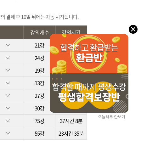
 결제 후 10일 뒤에는 자동 시작됩니다.
강의개수
강의시간
21강
8시간 38분
24강
10시간 4분
19강
8시간 29분
13강
5시간 50분
27강
11시간 50분
30강
14시간 29분
오늘하루 안보기
75강
37시간 8분
55강
23시간 35분