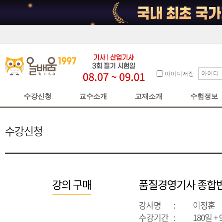
아이디저장
수강신청
교수소개
교재소개
수험정보
수강신청
강의 구매
품질경영기사 종합반
강사명
:
이정훈
수강기간
:
180일 +