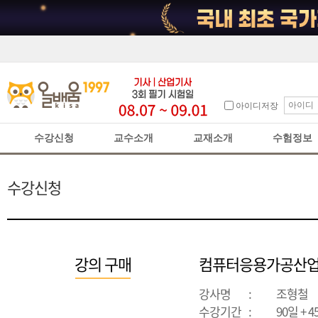
아이디저장
수강신청
교수소개
교재소개
수험정보
수강신청
강의 구매
컴퓨터응용가공산업
강사명
:
조형철
수강기간
:
90일 + 