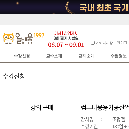
아이디저장
수강신청
교수소개
교재소개
수험정보
수강신청
강의 구매
컴퓨터응용가공산업
강사명
:
조형철
수강기간
:
180일 +