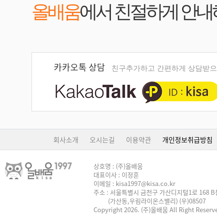
올배움
에서 친절하게 안내
카카오톡 상담
친구추가하고 간편하게 상담받으
회사소개
오시는길
이용약관
개인정보취급방침
상호명 : (주)올배움
대표이사 : 이정훈
이메일 : kisa1997@kisa.co.kr
주소 : 서울특별시 금천구 가산디지털1로 168 B동
(가산동,우림라이온스밸리) (우)08507
Copyright 2026. (주)올배움 All Right Reserv