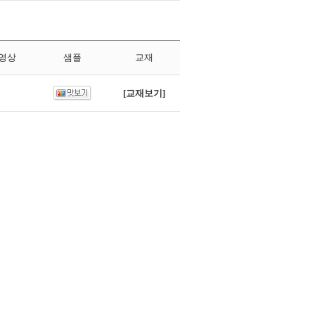
T영상
샘플
교재
[교재보기]