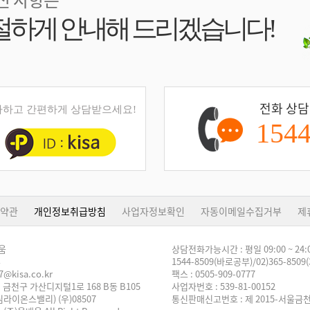
절하게 안내해 드리겠습니다!
전화 상담
하고 간편하게 상담받으세요!
1544
약관
개인정보취급방침
사업자정보확인
자동이메일수집거부
제
배움
상담전화가능시간 : 평일 09:00 ~ 24:
훈
1544-8509(바로공부)/02)365-850
7@kisa.co.kr
팩스 : 0505-909-0777
 금천구 가산디지털1로 168 B동 B105
사업자번호 : 539-81-00152
온스밸리) (우)08507
통신판매신고번호 : 제 2015-서울금천