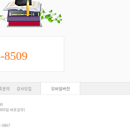
-8509
휴문의
강사모집
모바일버전
00
9(365일 바로공부)
-0867