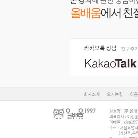
올배움
에서 친
카카오톡 상담
친구추가
회사소개
오시는길
이용
상호명 : (주)올
대표이사 : 이정
이메일 : kisa199
주소 : 서울특별시
(가산동,우림라이